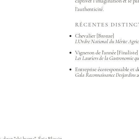
captiver l’imagination et le pal
l’authenticité.
RÉCENTES DISTINC
Chevalier [Bronze]
L'Ordre National du Mérite Agric
Vigneron de l'année [Finaliste]
Les Lauriers de la Gastronomie qu
Entreprise écoresponsable et 
Gala Reconnaissance Desjardins 2
, deux "ski bums", Éric Blouin