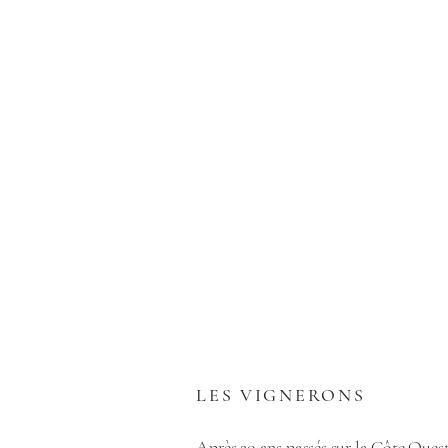
LES VIGNERONS
Après 20 ans passés sur la Côte Ouest