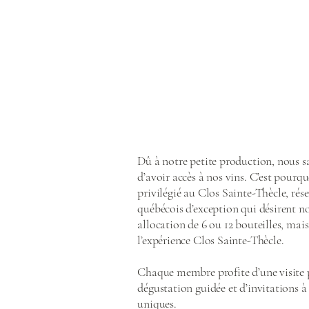
Dû à notre petite production, nous sav
d’avoir accès à nos vins. C’est pourq
privilégié au Clos Sainte-Thècle, rés
québécois d’exception qui désirent n
allocation de 6 ou 12 bouteilles, mai
l’expérience Clos Sainte-Thècle.
Chaque membre profite d’une visite pr
dégustation guidée et d’invitations 
uniques.