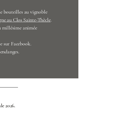
e bouteilles au vignoble
e au Clos Sainte-Thècle
.​​
u millésime animée
e sur Facebook.
vendanges.
le 2026.