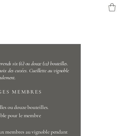
ends six (6) ou douze (12) bouteilles.
oix des cuvées. Cueillette au vignoble
eulement.
GES MEMBRES
lles ou douze bouteilles.
oble pour le membre
aux membres au vignoble pendant