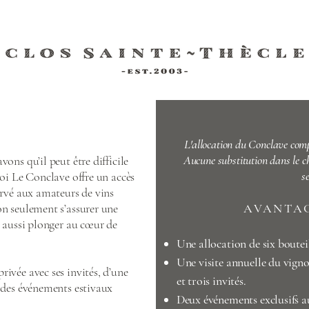
L'allocation du Conclave compr
Aucune substitution dans le ch
ons qu’il peut être difficile
s
uoi Le Conclave offre un accès
ervé aux amateurs de vins
on seulement s’assurer une
AVANTA
s aussi plonger au cœur de
Une allocation de six boutei
Une visite annuelle du vign
ivée avec ses invités, d’une
et trois invités.
à des événements estivaux
Deux événements exclusifs 