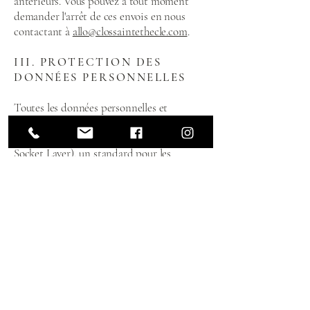
antérieurs. Vous pouvez à tout moment
demander l'arrêt de ces envois en nous
contactant à
allo@clossaintethecle.com
.
III. PROTECTION DES
DONNÉES PERSONNELLES
Toutes les données personnelles et
transactionnelles recueillies sur notre site
sont protégées par le protocole SSL (Secure
Socket Layer), un standard pour les
transactions en ligne. L'ensemble des
données personnelles stockées est
également protégé par un pare-feu
sécuritaire dans notre base de données et
n'est en aucun cas accessible à des tiers.
IV. RETRAIT D'UNE LISTE
D'ENVOI
À tout moment, vous pouvez choisir de ne