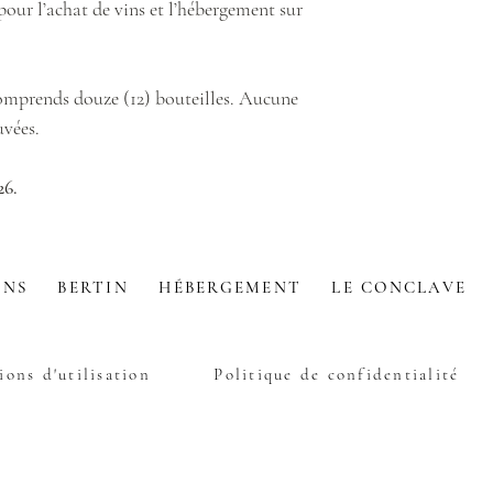
our l’achat de vins et l’hébergement sur
omprends douze (12) bouteilles. Aucune
uvées.
26.
INS
BERTIN
HÉBERGEMENT
LE CONCLAVE
ions d'utilisation
Politique de confidentialité
Clos Sainte-Thècle 2025