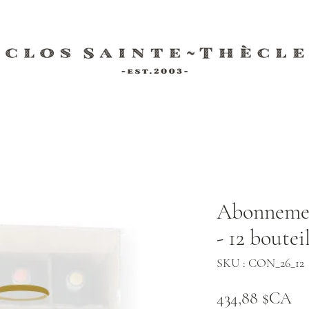
Abonnemen
- 12 boutei
SKU : CON_26_12
Pr
434,88 $CA