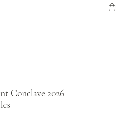
t Conclave 2026
lles
ix