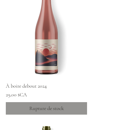
À boire debout 2024
Prix
29,00 $CA
Rupture de stock