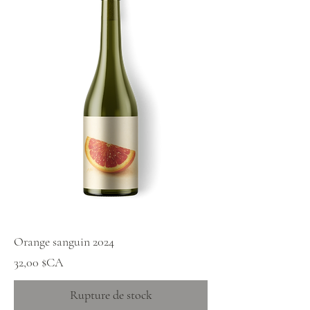
Orange sanguin 2024
Prix
32,00 $CA
Rupture de stock